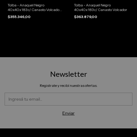
Tolba - Anaquel Negro
Tolba - Anaquel Negro
40x40x183 c/ Canasto Volcador
40x40x183 c/ Canasto Volcador
Puerta Vidrio
$355.346,00
$363.879,00
Newsletter
Registrate y recibí nuestras ofertas.